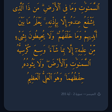
ٱلسَّمَـٰوَٰتِ وَمَا فِى ٱلْأَرْضِ ۗ مَن ذَا ٱلَّذِى
يَشْفَعُ عِندَهُۥٓ إِلَّا بِإِذْنِهِۦ ۚ يَعْلَمُ مَا بَيْنَ
أَيْدِيهِمْ وَمَا خَلْفَهُمْ ۖ وَلَا يُحِيطُونَ بِشَىْءٍ
مِّنْ عِلْمِهِۦٓ إِلَّا بِمَا شَآءَ ۚ وَسِعَ كُرْسِيُّهُ
ٱلسَّمَـٰوَٰتِ وَٱلْأَرْضَ ۖ وَلَا يَـُٔودُهُۥ
حِفْظُهُمَا ۚ وَهُوَ ٱلْعَلِىُّ ٱلْعَظِيمُ
المیسر
—
سورة 2 - آية 255