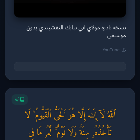
نسخه نادره مولاي اني ببابك النقشبندي بدون
موسيقى
YouTube
آية
ٱللَّهُ لَآ إِلَـٰهَ إِلَّا هُوَ ٱلْحَىُّ ٱلْقَيُّومُ ۚ لَا
تَأْخُذُهُۥ سِنَةٌ وَلَا نَوْمٌ ۚ لَّهُۥ مَا فِى