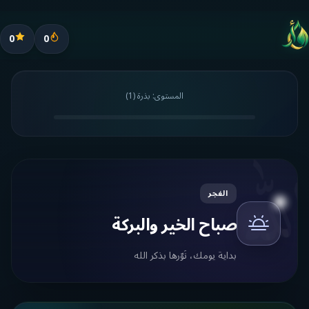
0
0
المستوى:
بذرة
(
1
)
لله
الفجر
صباح الخير والبركة
بداية يومك، نَوّرها بذكر الله