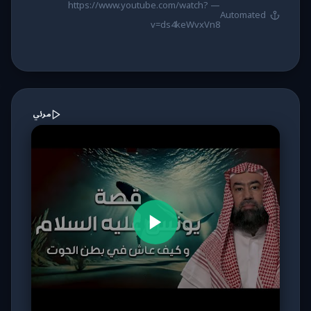
https://www.youtube.com/watch?
—
Automated
v=ds4keWvxVn8
مرئي