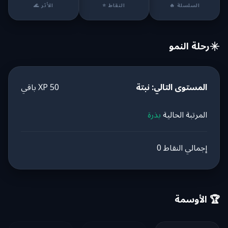
السلسلة 🔥
النقاط ⭐
الأثر 🌊
رحلة النمو
المستوى التالي: نبتة
50 XP باقي
المرتبة الحالية
بذرة
إجمالي النقاط
0
🏆 الأوسمة