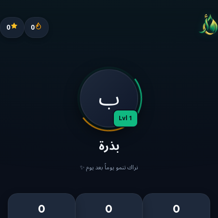
0
0
ب
Lvl 1
بذرة
نراك تنمو يوماً بعد يوم ✨
0
0
0