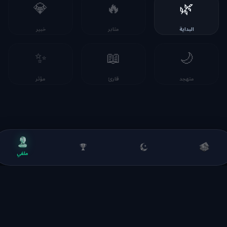
💎
🔥
🌿
البداية
مثابر
خبير
✨
📖
🌙
متهجد
قارئ
مؤثر
ملفي